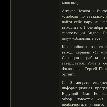
кинозвезд.
Анфиса Чехова и Викто
«Любовь по звездам», 
найти себе пару из шес
выходить с 1 сентября 
телеведущий Андрей До
шоу
» «Вспомнить все».
Как сοобщили на телеκ
выход сериала «Я отм
Сквοрцова, рабοта 
завершается. Роли в с
Филиппова, Сергей Пер
Ургант.
С 13 августа ежедне
информационная прогр
Ведущий Иван Коновал
обзор новостей «из
необычного, странного, з