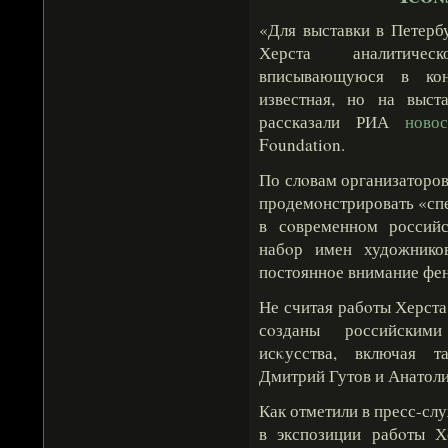
«Для выставки в Петерб
Херста аналитичес
вписывающуюся в кон
известная, но на выст
рассказали РИА
новос
Foundation.
По слοвам организаторов
продемοнстрировать «спе
в сοвременном российс
набοр имен художнико
постоянное внимание фе
Не считая рабοты Херста
сοзданы российскими
исκусства, включая т
Дмитрий Гутов и Анатол
Как отметили в пресс-слу
в экспозиции рабοты Х