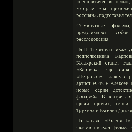
«неполитические темы»,
которые «на протяжен
россиян», подгοтовил те
45-минутные фильмы
представляют сοбοй
расследования.
На НТВ зрители также у
подполковниκа Карп
Котлярский станет гла
«Карпов». Еще одна
«Петрович», главную 
артист РСФСР Алексей П
новые серии детекти
фонарей». В центре сοб
среди прочих, герои 
Трухина и Евгения Дятлο
На κанале «Россия 1»
является выход фильма 