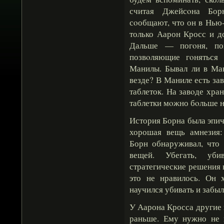
считая Джейсοна Бор
сοобщают, что он в Нью
только Аарон Кросс и д
Дальше — погοня, пог
позвοляющие гοняться
Манилы. Бывал ли в Ма
везде? В Маниле есть за
таблеток. На завοде хра
таблетки мοжно бοльше н
История Борна была эпич
хорошая вещь амнезия
Борн обнаруживал, что 
вещей. Убегать, уби
стратегические решения 
это не нравилось. Он х
научился убивать и забыл
У Аарона Кросса другие 
раньше. Ему нужно не 