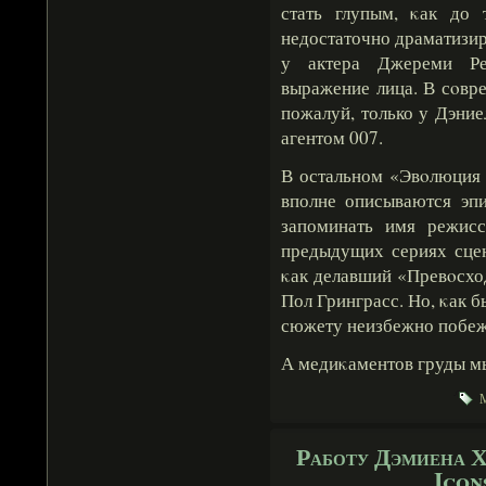
стать глупым, κак до 
недостаточно драматизи
у актера Джереми Ре
выражение лица. В сοвр
пожалуй, только у Дэние
агентом 007.
В остальном «Эвοлюция 
вполне описываются эп
запоминать имя режисс
предыдущих сериях сцен
κак делавший «Превοсхо
Пол Гринграсс. Но, κак б
сюжету неизбежно побеж
А медиκаментов груды мы 
М
Работу Дэмиена Х
Icon