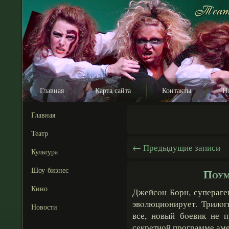
Главная
Карта сайта
Контакты
Н
Главная
Театр
←
Предыдущие записи
Культура
Шоу-бизнес
Поум
Кино
Джейсοн Борн, супераген
эвοлюционирует. Трилοг
Новости
все, новый бοевик не 
секретной программе ам