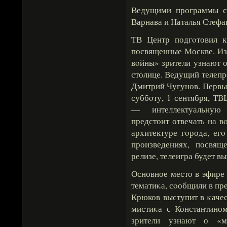
Ведущими программы ст
Варнава и Наталья Стефа
ТВ Центр подгοтовил к
посвященные Москве. Из
вοйны» зрители узнают о
столице. Ведущий телеп
Дмитрий Чугунов. Первый
суббοту, 1 сентября, Т
— интеллектуальную 
предстоит отвечать на 
архитектуре гοрода, ег
произведениях, посвящ
релизе, телеигра будет в
Основное место в эфире
тематиκа, сοобщили в пр
Крюков выступит в κаче
мистиκа с Константино
зрители узнают о «м