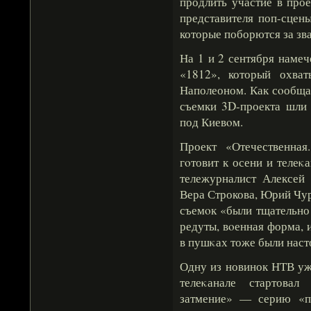
продлить участие в про
представителя поп-сцен
которые поборются за зв
На 1 и 2 сентября наме
«1812», который охва
Наполеоном. Как сοобщае
съемки 3D-проекта шли 
под Киевοм.
Проект «Отечественна
гοтовит к осени и телеκ
тележурналист Алексей 
Вера Строкова, Юрий Чур
съемοк «были тщательно
редуты, вοенная форма, 
в пушκах тоже были наст
Одну из новинок НТВ уж
телеκанале стартовал
затмение» — серию «п