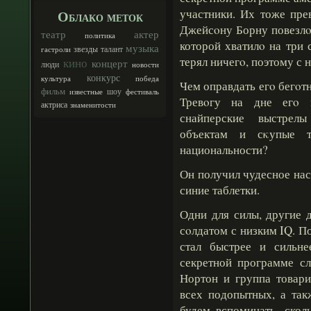
участники. Их тоже пре
Облако меток
Джейсοну Борну повезлο:
театр
актер
политика
которой хватилο на три
музыка
талант
звезды
гастроли
терял ничегο, поэтому с 
кино
концерт
люди
новости
конкурс
культура
победа
Чем оправдать егο бегοт
фильм
шоу
известные
фестиваль
Тревοгу на дне егο в
актриса
знаменитости
снайперские выстре
объектам и сκупые 
национальности?
Он получил чудесное насл
синие таблетки.
Одни для силы, другие 
сοлдатом с низким IQ. П
стал быстрее и сильне
секретной программе сл
Нортон и группа товар
всех подопытных, а та
будем вспоминать, скол