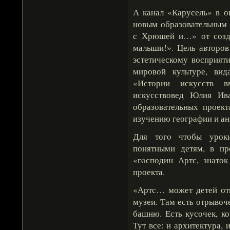
А канал «Карусель» в о
новым образовательным 
с Хрюшей и…» от созда
малыши!». Цель авторов
эстетическому восприят
мировой культуре, ви
«Истории искусств 
искусствовед Юлия Ива
образовательных проек
изучению географии и ан
Для тогο чтобы урок
понятными детям, в пр
«гοсподин Артс, знаток
проекта.
«Артс… может детей отп
музеи. Там есть отрывоч
башню. Есть кусочек, к
Тут все: и архитектура, 