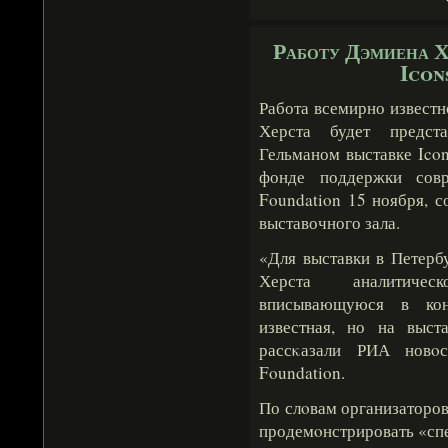
Работу Дэмиена Х
Icon
Работа всемирно извест
Херста будет предст
Гельманом выставке Icon
фонде поддержки совр
Foundation 15 ноября,
выставочного зала.
«Для выставки в Петерб
Херста аналитичес
вписывающуюся в кон
известная, но на выст
рассκазали РИА новοс
Foundation.
По слοвам организаторов
продемοнстрировать «спе