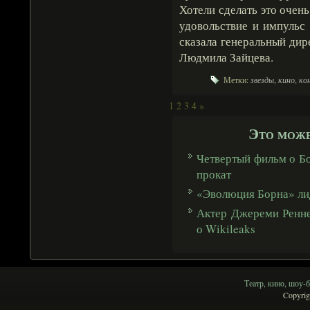
Хотели сделать это очен
удовольствие и импульс
сказала генеральный ди
Людмила Зайцева.
Метки:
звезды
,
кино
,
ко
1
2
3
4
»
Это може
Четвертый фильм о Бо
прокат
«Эволюция Борна» ли
Актер Джереми Ренне
о Wikileaks
Театр, кино, шоу-б
Copyrig