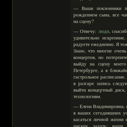
— Ваши поклοнники по
рождением сына, все ча
на сцену?
— Отвечу:
люди
, спасиб
удивительно искренние,
радуете ежедневно. Я тож
Знаю, что многие очень
концертов, но потерпи
выйду на сцену моего
Петербурге, а в ближай
гастрольное расписание.
в разгаре запись след
выйти концертный диск,
технологиям.
— Елена Владимировна, 
в ваших сегодняшних ус
касаться личной жизни 
рискну задать: ваши 