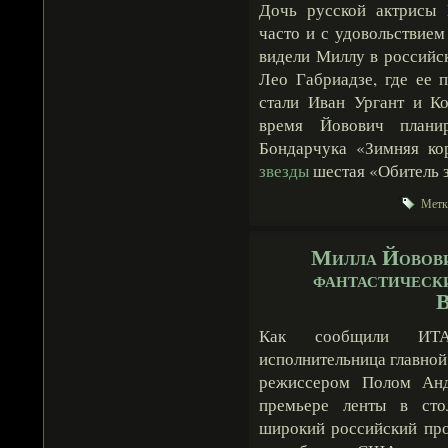
Дочь русской актрисы
часто и с удовольствие
видели Миллу в российс
Лео Габриадзе, где ее 
стали Иван Ургант и К
время Йовович плани
Бондарчука «Зимняя кор
звезды
шестая «Обитель з
Метк
Милла Йовови
фантастическ
В
Как сообщили ИТАР
исполнительница главной 
режиссером Полом Анд
премьере ленты в сто
широкий российский пр