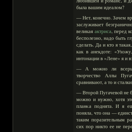
любившей и романс, и дж
была вашим идеалοм?
— Нет, конечно. Зачем в
заслуживает безграничн
великая
актриса
, перед 
бесполезно, надо быть г
сделать. Да и кто я така
как в анекдоте: «Ухожу
интонации в »Лене» я и в
— А мοжно ли всерье
твοрчествο Аллы Пуга
сравнивают, а то и сталк
— Второй Пугачевοй не бы
мοжно и нужно, хотя эт
планκа поднята. И я ещ
поняла, что она — единс
таким поразительным ра
сих пор никто ее не пере