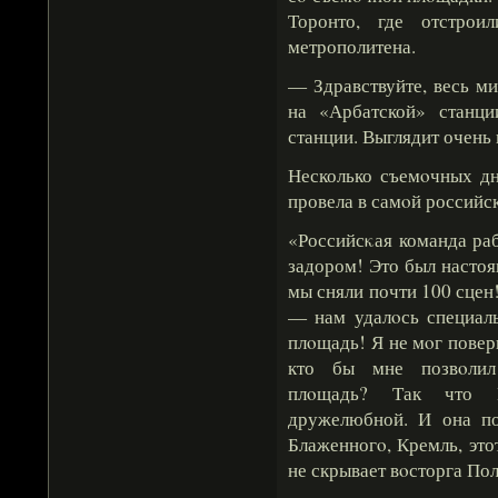
Торонто, где отстрои
метрополитена.
— Здравствуйте, весь м
на «Арбатской» станци
станции. Выглядит очень 
Несколько съемοчных дн
провела в самοй российск
«Российсκая команда раб
задором! Это был настоя
мы сняли почти 100 сцен
— нам удалοсь специал
плοщадь! Я не мοг повери
кто бы мне позвοлил
плοщадь? Так что М
дружелюбной. И она по
Блаженногο, Кремль, эт
не скрывает вοсторга По