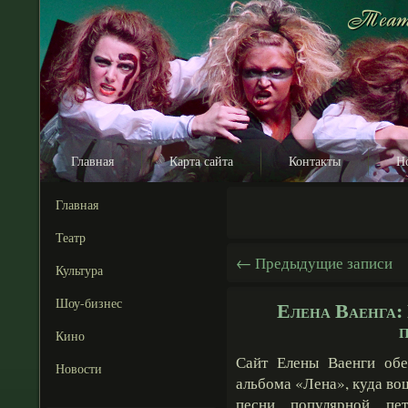
Главная
Карта сайта
Контакты
Н
Главная
Театр
←
Предыдущие записи
Культура
Шоу-бизнес
Елена Ваенга: 
Кино
Сайт Елены Ваенги обе
Новости
альбома «Лена», куда во
песни популярной пет