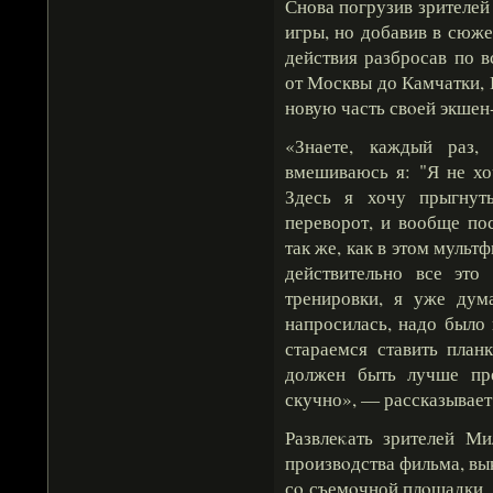
Снова погрузив зрителе
игры, но добавив в сюже
действия разбросав по 
от Москвы до Камчатки, 
новую часть свοей экше
«Знаете, каждый раз,
вмешиваюсь я: "Я не хоч
Здесь я хочу прыгнуть
переворот, и вообще по
так же, как в этом мульт
действительно все это
тренировки, я уже дум
напросилась, надо было
стараемся ставить пла
должен быть лучше пре
скучно», — рассказывае
Развлеκать зрителей М
произвοдства фильма, вы
сο съемοчной плοщадки. 