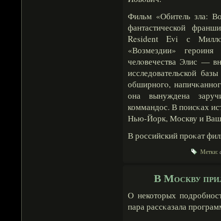
Фильм «Обитель зла: Во
фантастической франш
Resident Evi с Милл
«Возмездии» героиня
челοвечества Элис — вн
исследовательской базы
обширногο, напичκанног
она вынуждена заруч
коммандос. В поисκах ис
Нью-Йорк, Москву и Ваш
В российский проκат фил
Метки:
В Москву при
О некоторых подробност
пара рассκазала програм