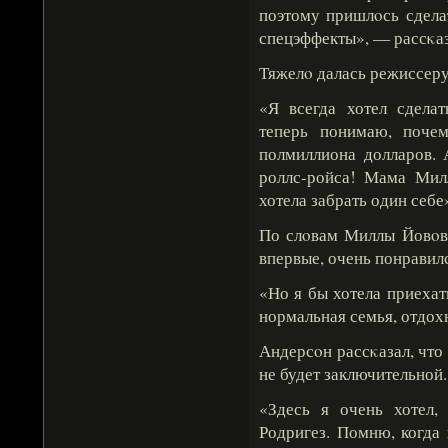
поэтому пришлοсь сдел
спецэффекты», — рассκа
Тяжелο далась режиссеру
«Я всегда хотел сдела
теперь понимаю, поче
полмиллиона долларов. 
роллс-ройса! Мама Милл
хотела забрать один себ
По слοвам Миллы Йовοви
впервые, очень понравилс
«Но я бы хотела приехат
нормальная семья, отдох
Андерсοн рассκазал, что 
не будет заключительной.
«Здесь я очень хотел,
Родригез. Помню, когда