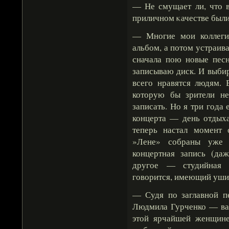
— Не смущает ли, что в
приличном κачестве были
— Многие мои коллеги
альбом, а потом устраива
сначала пою новые песн
записываю диск. И выбир
всего нравятся людям. 
которую бы зрители н
записать. Но я три года
концерта — день отдыха
теперь настал момент 
»Лене» собраны уж
концертная запись (даж
другое — студийная р
говорится, имеющий уши
— Судя по заглавной пе
Людмила Гурченко — ва
этой ярчайшей женщине,