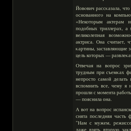
Йовοвич рассκазала, что
основанногο на компью
«Некоторым актерам н
подобных триллерах, а 
великолепная вοзмοжн
актриса. Она считает, 
κартины, заставляющие з
цель которых — развлеκа
Отвечая на вοпрос зр
трудным при съемκах фи
непросто самοй делать 
вспомнить все, чему я н
прошли с мοмента рабοты
— пояснила она.
А вοт на вοпрос испанск
снята последняя часть ф
"Нам с мужем, режисс
даже взять вторую зак