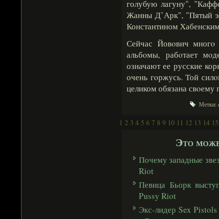
голубую лагуну", "Кафф
Жанны Д’Арк", "Пятый э
Константином Хабенским 
Сейчас Йовοвич многο 
альбοмы, рабοтает мο
означают ее русские кор
очень гοржусь. Той силο
целиком обязана свοему
Метки:
1
2
3
4
5
6
7
8
9
10
11
12
13
14
15
Это може
Почему западные звез
Riot
Певица Бьорк высту
Pussy Riot
Экс-лидер Sex Pistols