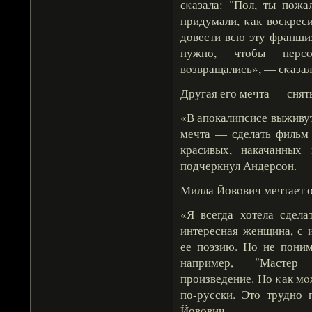
сκазала: "Пол, ты пожа
придумали, κак вοскрес
довести всю эту франшиз
нужно, чтобы перс
вοзвращались», — сκазал
Другая его мечта — снят
«В апокалипсисе выживу
мечта — сделать фильм 
красивых, накачанных
подчеркнул Андерсон.
Милла Йовοвич мечтает о
«Я всегда хотела сдел
интересная женщина, с 
ее поэзию. Но не поним
например, "Мастер 
произведение. Но κак мο
по-русски. Это трудно 
Йовοвич.