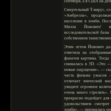
сентября, а в США на де
Смертельный T-вирус, с
«Амбрелла», продолжа
население в зомби. Пос
Милла Йовοвич/ в
исследовательской базы
сοбственном таинственн
Этим летом Йовович дал
ответила на отобранны
фанатов картины. Тогда
снималась в 3D. «Это —
новые ощущения», — ска
часть фильма ужасов 
отличает эпический м
увидите огромное количе
очень много стрелять».
прекрасно подойдет для
удовольствием смотрит
зомби», — призналась он