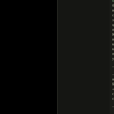
в
з
К
в
к
у
—
—
н
Б
«
с
с