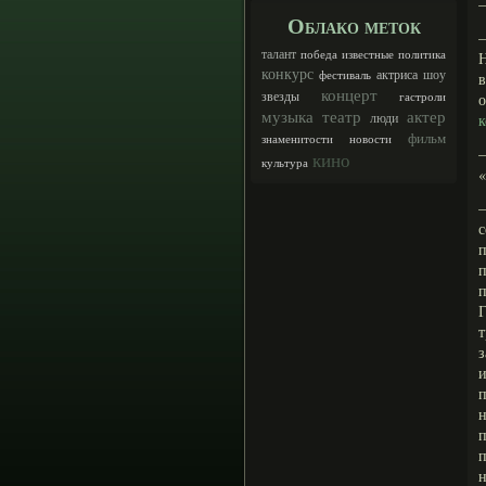
—
Облако меток
—
талант
победа
известные
политика
конкурс
шоу
актриса
фестиваль
в
концерт
звезды
гастроли
музыка
театр
актер
люди
к
фильм
знаменитости
новости
—
кино
культура
«
—
п
п
п
Г
з
и
п
н