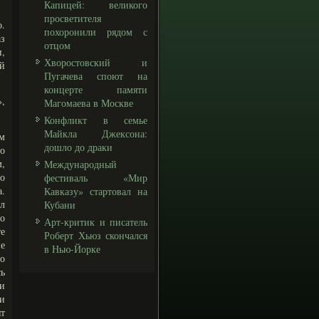
Капицей: великого
просветителя
о.
похоронили рядом с
з
отцом
и,
Хворостовский и
й
Пугачева споют на
концерте памяти
»,
Магомаева в Москве
Конфликт в семье
Майкла Джексона:
ом
дошло до драки
о
м,
Международный
то
фестиваль «Мир
.
Кавказу» стартовал на
ил
Кубани
о
Арт-критик и писатель
те
Роберт Хьюз скончался
не
в Нью-Йорке
но
ь
и
и
ят