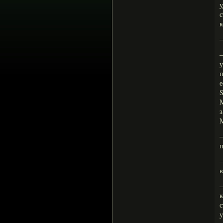
у
с
к
—
п
е
S
М
з
М
—
п
—
в
—
с