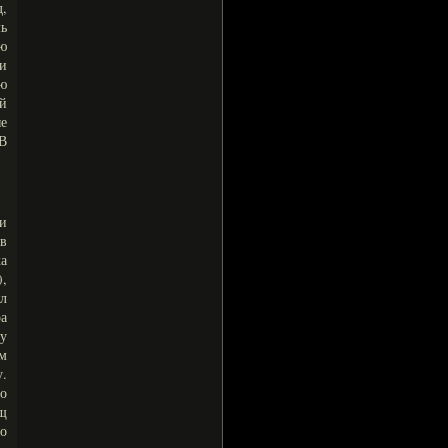
д,
мь
ью
и
ю
й
е
 В
 и
в
а
),
л
ра
му
м
у.
го
щ
го