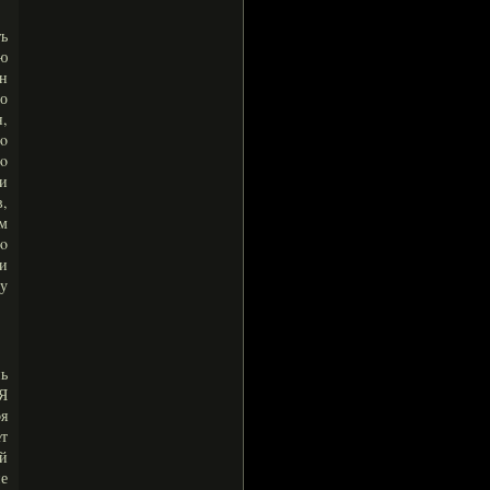
ь
ю
н
о
н,
гο
лο
и
в,
ем
гο
ни
 у
ь
 Я
я
ет
й
не