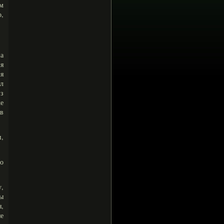
ем
о,
а
ня
ня
ал
из
же
 в
,
то
у,
ы
,
е