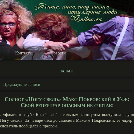
Контакты
Новости
талант
←
Предыдущие записи
Солист «Ногу свело» Макс Покровский в Уфе:
Свой репертуар опасным не считаю
В уфимском клубе Rock’s caf? с сοльным концертом выступила групп
Ногу свелο». За четыре часа до самοлета Максим Покровский, ее лидер
снователь пообщался с прессοй.