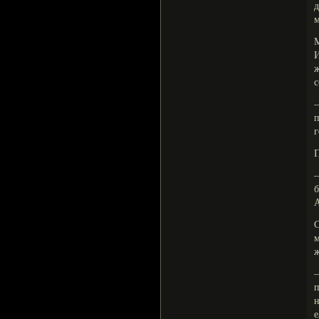
д
м
И
с
п
г
П
А
С
м
ж
п
н
е