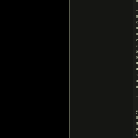
ц
—
п
п
е
з
о
ч
ч
з
о
н
—
у
д
р
к