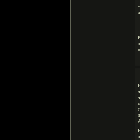
м
п
—
—
Р
«
Е
л
л
г
И
п