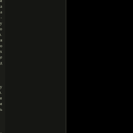
ем
а
на
-
му
о
.
ия
ю
ех
е
д
чу
и.
ии
ем
нь