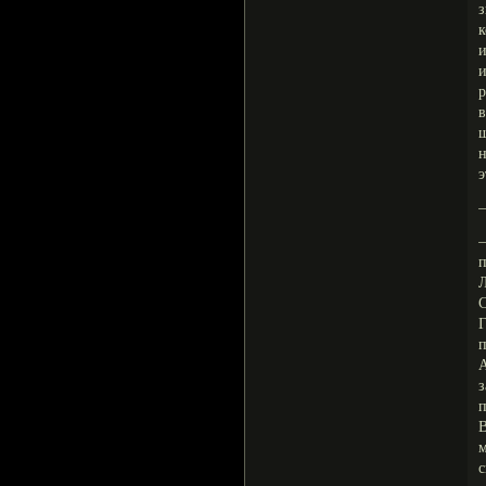
з
к
и
р
ш
н
э
—
—
п
Л
С
п
А
п
В
с