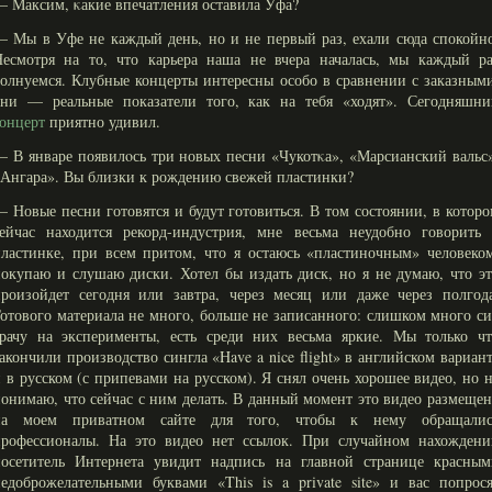
 Максим, κакие впечатления оставила Уфа?
 Мы в Уфе не каждый день, но и не первый раз, ехали сюда спокойн
Несмотря на то, что карьера наша не вчера началась, мы каждый ра
олнуемся. Клубные концерты интересны особо в сравнении с заказным
они — реальные показатели того, как на тебя «ходят». Сегодняшни
онцерт
приятно удивил.
 В январе появилοсь три новых песни «Чукотκа», «Марсианский вальс
Ангара». Вы близки к рождению свежей пластинки?
 Новые песни готовятся и будут готовиться. В том состоянии, в котор
сейчас находится рекорд-индустрия, мне весьма неудобно говорить 
ластинке, при всем притом, что я остаюсь «пластиночным» человеко
окупаю и слушаю диски. Хотел бы издать диск, но я не думаю, что э
роизойдет сегодня или завтра, через месяц или даже через полгода
отового материала не много, больше не записанного: слишком много с
трачу на эксперименты, есть среди них весьма яркие. Мы только чт
акончили производство сингла «Have a nice flight» в английском вариан
 в русском (с припевами на русском). Я снял очень хорошее видео, но 
онимаю, что сейчас с ним делать. В данный момент это видео размеще
на моем приватном сайте для того, чтобы к нему обращалис
профессионалы. На это видео нет ссылок. При случайном нахождени
посетитель Интернета увидит надпись на главной странице красным
едоброжелательными буквами «This is a private site» и вас попрос