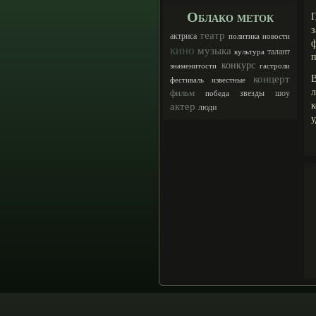
Облако меток
з
театр
актриса
политика
новости
ф
кино
музыка
талант
культура
п
конкурс
знаменитости
гастроли
концерт
В
фестиваль
известные
л
фильм
шоу
звезды
победа
актер
люди
у