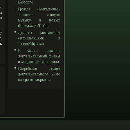
Выборге
,
Группа «Мегаполис»
ть
запишет «новую
 и
музыку в новых
формах» в Литве
ру
Джарты запомнился
е,
«пришельцами» и
к
троллейбусами
В Казани снимают
документальный фильм
о медицине Татарстана
Старейшая студия
документального кино
на грани закрытия