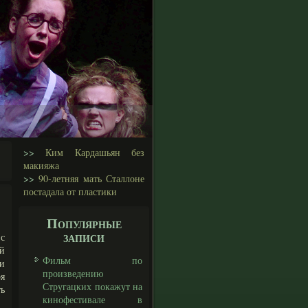
>>
Ким Кардашьян без
макияжа
>>
90-летняя мать Сталлоне
постадала от пластики
Популярные
записи
 с
й
Фильм по
ви
произведению
я
Стругацких покажут на
ь
кинофестивале в