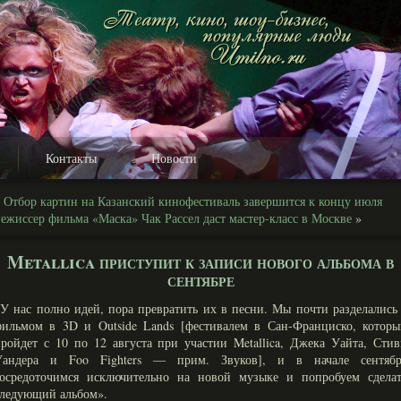
Контакты
Новости
«
Отбор картин на Казанский кинофестиваль завершится к концу июля
ежиссер фильма «Маска» Чак Рассел даст мастер-класс в Москве
»
Metallica приступит к записи нового альбома в
сентябре
У нас полно идей, пора превратить их в песни. Мы почти разделались
фильмом в 3D и Outside Lands [фестивалем в Сан-Франциско, которы
ройдет с 10 по 12 августа при участии Metallica, Джека Уайта, Сти
Уандера и Foo Fighters — прим. Звуков], и в начале сентябр
сосредоточимся исключительно на новой музыке и попробуем сделат
следующий альбом».