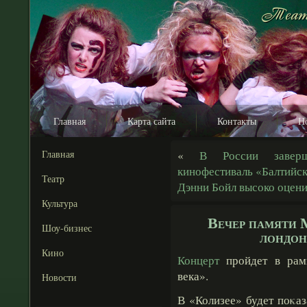
Главная
Карта сайта
Контакты
Н
Главная
«
В России завер
кинофестиваль «Балтий
Театр
Дэнни Бойл высоко оцен
Культура
Вечер памяти 
Шоу-бизнес
лондон
Кино
Концерт
пройдет в рамк
века».
Новости
В «Колизее» будет поκа