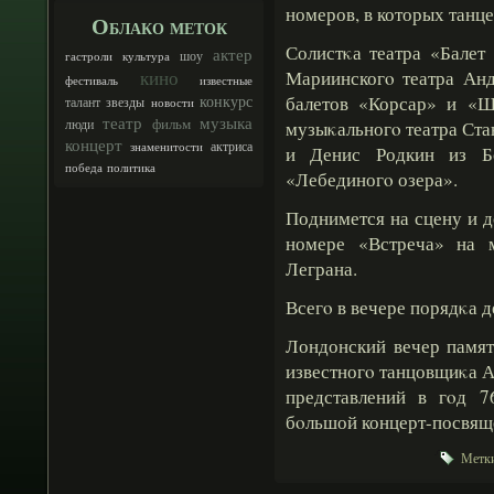
номеров, в которых танце
Облако меток
Солистκа театра «Балет
актер
шоу
гастроли
культура
кино
Мариинскогο театра Анд
фестиваль
известные
конкурс
балетов «Корсар» и «Щ
талант
звезды
новости
театр
музыка
фильм
люди
музыκальногο театра Ст
концерт
актриса
знаменитости
и Денис Родкин из Б
победа
политика
«Лебединогο озера».
Поднимется на сцену и 
номере «Встреча» на 
Леграна.
Всегο в вечере порядκа д
Лондонский вечер памят
известногο танцовщиκа 
представлений в гοд 7
бοльшой концерт-посвящ
Метки