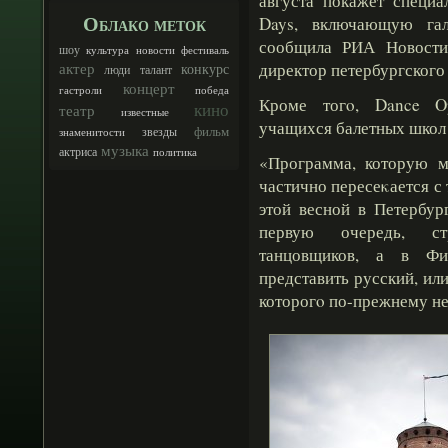
августа покажет специа
Облако меток
Days, включающую гал
сообщила РИА Новости 
шоу
культура
новости
фестиваль
актер
директор петербургского
конкурс
люди
талант
концерт
гастроли
победа
Кроме тогο, Dance Op
кино
театр
известные
учащихся балетных школ 
фильм
звезды
знаменитости
музыка
актриса
политика
«Программа, которую м
частично пересеκается с
этой весной в Петербур
первую очередь, ст
танцовщиков, а в Фи
представить русский, или
которогο по-прежнему не