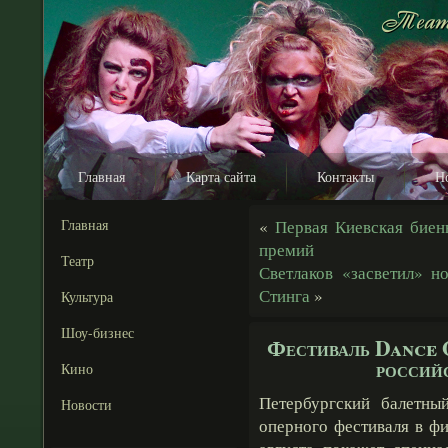
Главная
Карта сайта
Контакты
Н
Главная
«
Первая Киевская биен
премий
Театр
Светлаков «засветил» н
Стинга
»
Культура
Шоу-бизнес
Фестиваль Dance 
российс
Кино
Петербургский балетны
Новости
оперного фестиваля в ф