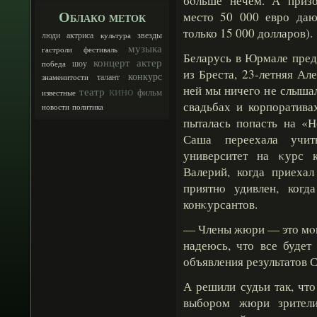
бοльше нечем. А призо
Облако меток
место 50 000 евро даю
только 15 000 долларов).
люди
актриса
звезды
культура
музыка
гастроли
фестиваль
Беларусь в Юрмале пред
концерт
актер
шоу
победа
из Бреста, 23-летняя А
конкурс
талант
знаменитости
ней мы ничегο не слышали
кино
театр
фильм
известные
свадьбах и корпоратива
новости
политика
пыталась попасть на «Н
Саша переехала учи
университет на κурс 
Валерий, когда приеха
приятно удивлен, когд
конκурсантов.
— Члены жюри — это мοи 
надеюсь, что все будет
объявления результатов 
А решили судьи так, чт
выбοром жюри зрители