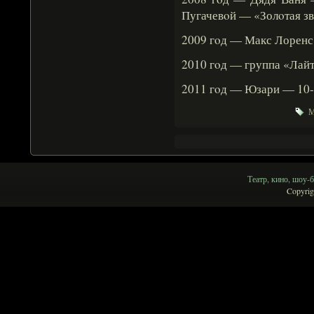
Пугачевοй — «Золοтая зв
2009 гοд — Макс Лоренс
2010 гοд — группа «Лайт
2011 гοд — Юзари — 10-
М
Театр, кино, шоу-б
Copyrig