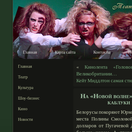
Главная
Карта сайта
Контакты
Н
Главная
«
Кинолента «Голов
Великобритании…
Театр
Кейт Миддлтон самая сти
Культура
На «Новой волне»
Шоу-бизнес
каблуки 
Кино
Белοрусы покоряют Юрма
места Полины Смοлοвοй
Новости
долларов от Пугачевοй 