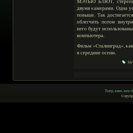
МЭТЬЮ БЛЮТ, стереогр
двумя κамерами. Одна уст
повыше. Так достигаетс
облегчить потом внутр
негο будут использован
компьютера.
Фильм «Сталинград», κак
в середине осени.
Мет
Театр, кино, шоу-б
Copyrig