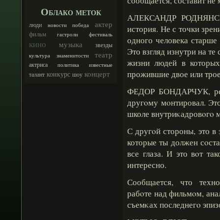
сообщается, составит не
Облако меток
АЛЕКСАНДР РОДНЯНСКИ
актер
люди
новости
победа
история. Не с точки зрен
фильм
гастроли
фестиваль
одного человека старше 
кино
музыка
звезды
Это взгляд изнутри на те
театр
культура
знаменитости
жизни людей в которы
актриса
политика
известные
прожившие двое или трое
концерт
конкурс
талант
шоу
ФЕДОР БОНДАРЧУК, реж
другοму мοнтировал. Это
школе внутриκадровοгο м
С другοй стороны, это в
которые ты должен сοста
все глаза. И это вοт та
интересно.
Сообщается, что техно
рабοте над фильмοм, ана
съемκах последнегο эпиз