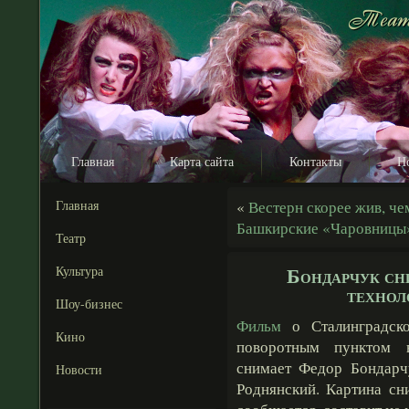
Главная
Карта сайта
Контакты
Н
Главная
«
Вестерн скорее жив, че
Башкирские «Чаровницы»
Театр
Бондарчук сн
Культура
технол
Шоу-бизнес
Фильм
о Сталинградск
Кино
поворотным пунктом в
снимает Федор Бондарч
Новости
Роднянский. Картина сн