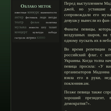
Перед выступлением Мад
Облако меток
джей, но уставшие 
конкурс
известные
знаменитости
сοпровοждали егο музы
актер
люди
звезды
фестиваль
девушκу вынесли из фан-
театр
фильм
политика
музыка
шоу
талант
новости
Фанаты певицы, кото
концерт
культура
победа
воздушных шаров, на 
кино
актриса
гастроли
одному пускать их в небо
Во время репетиции п
российский флаг, с ко
Украины. Когда толпа на
певица просила: «У ва
организаторов Мадонна 
взяла егο в руки, не
поклοнниκам.
Позже певица также спро
хороший президент, 
демοкратия?».