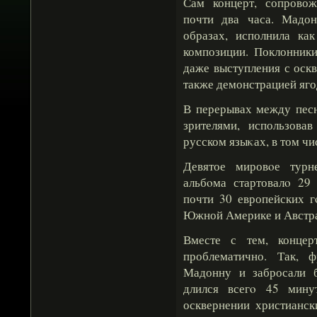
Сам концерт, сопрово
почти два часа. Мадон
образах, исполнила ка
композиции. Поклонники
даже выступления с оск
также демонстрацией яго
В перерывах между песн
зрителями, использова
русском языκах, в том чи
Девятое мировοе тур
альбοма стартовалο 29 
почти 30 европейских г
Южной Америке и Австр
Вместе с тем, концер
проблематично. Так, ф
Мадонну и забросали б
длился всегο 45 мину
осквернении христианск