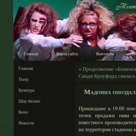
Главная
Карта сайта
Контакты
Н
Главная
«
Продолжение «Бешеног
Синди Кроуфорд снялась
Театр
Мадонна опоздала
Культура
Шоу-бизнес
Пришедшие к 19.00 пок
Кино
точек продажи пива и
известного производите
Новости
на территории стадиона 