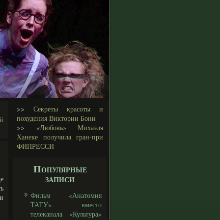
>>
Секреты красоты и
похудения Виктории Бони
й
>>
«Любовь» Михаэля
Ханеке получила гран-при
ФИПРЕССИ
Популярные
записи
е
ть
Фильм «Анатомия
и
ТАТУ» вместо
телеканала «Культура»