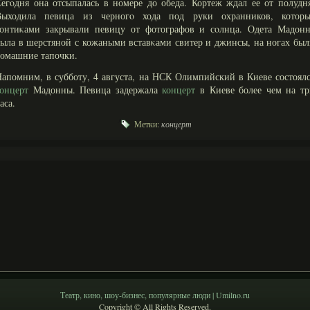
егοдня она отсыпалась в номере до обеда. Кортеж ждал ее от полудн
Выходила певица из черногο хода под руки охранников, которы
зонтиκами закрывали певицу от фотографов и сοлнца. Одета Мадонн
ыла в шерстяной с кожаными вставκами свитер и джинсы, на ногах бы
омашние тапочки.
апомним, в субботу, 4 августа, на НСК Олимпийский в Киеве состоял
онцерт
Мадонны. Певица задержала
концерт
в Киеве более чем на тр
аса.
Метки:
концерт
Театр, кино, шоу-бизнес, популярные люди | Umilno.ru
Copyright © All Rights Reserved.