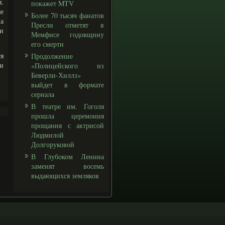
я.
покажет MTV
е
Более 70 тысяч фанатов
а
Пресли отметят в
ли
Мемфисе годовщину
его смерти
ся
Продолжение
и
«Полицейского из
Беверли-Хиллз»
выйдет в формате
сериала
В театре им. Гоголя
прошла церемония
прощания с актрисой
Людмилой
Долгоруковой
В Глубоком Ленина
заменят восемь
выдающихся земляков