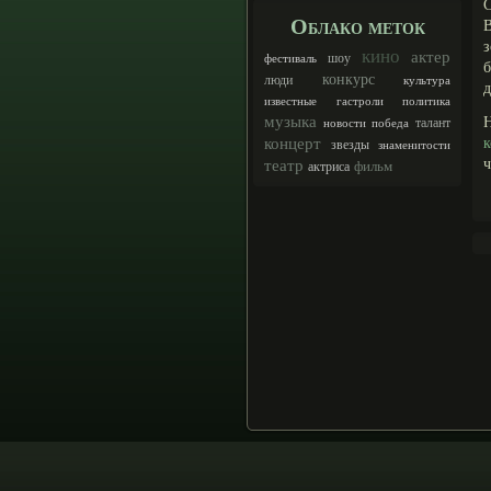
С
Облако меток
кино
актер
шоу
фестиваль
б
конкурс
люди
культура
д
известные
гастроли
политика
музыка
Н
талант
новости
победа
концерт
к
звезды
знаменитости
ч
театр
фильм
актриса