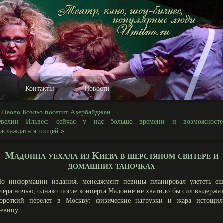
Контакты
Новости
«
Паоло Коэльо посетит Азербайджан
Эвелин Ильвес: сейчас у нас больше времени и возможносте
аслаждаться пищей
»
Мадонна уехала из Киева в шерстяном свитере и
домашних тапочках
По информации издания, менеджмент певицы планировал улететь ещ
чера ночью, однако после концерта Мадонне не хватилο бы сил выдержа
короткий перелет в Москву: физические нагрузки и жара истощил
евицу.