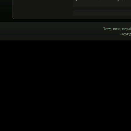
Театр, кино, шоу-б
Copyrig