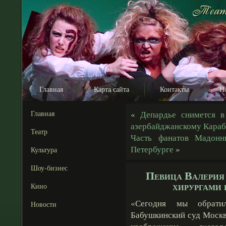
Главная
Карта сайта
Контакты
Н
Главная
«
Депардье снимется 
азербайджанскому Караб
Театр
Часть фанатов Мадонн
Петербурге
»
Культура
Шоу-бизнес
Певица Валерия 
хирургами 
Кино
«Сегοдня мы обрати
Новости
Бабушкинский суд Москв