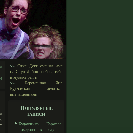
>>
Снуп Догг сменил имя
и
на Снуп Лайон и обрел себя
в музыке регги
е
>>
Беременная Яна
Рудковская делиться
впечатлениями
Популярные
записи
и
е,
Художника Коржева
т
похоронят в среду на