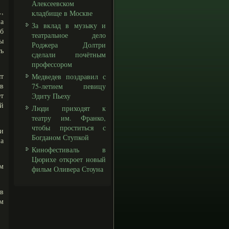
Алексеевском
.,
кладбище в Москве
на
За вклад в музыку и
б
театральное дело
ты
Роджера Долтри
ь
сделали почётным
профессором
ят
Медведев поздравил с
ив
75-летием певицу
т
Эдиту Пьеху
ой
Люди приходят к
театру им. Франко,
чтобы проститься с
и
Богданом Ступкой
а
Кинофестиваль в
Цюрихе откроет новый
м
фильм Оливера Стоуна
в
им