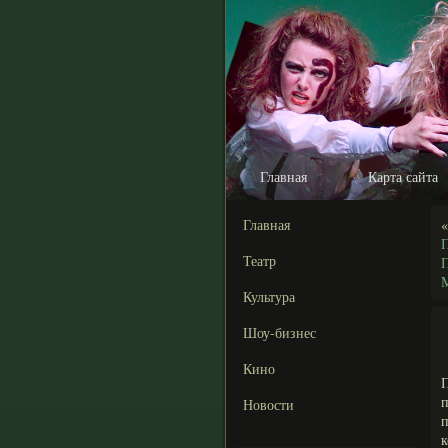
Главная
Карта сайта
Главная
П
Театр
М
Культура
Шоу-бизнес
Кино
п
Новости
к