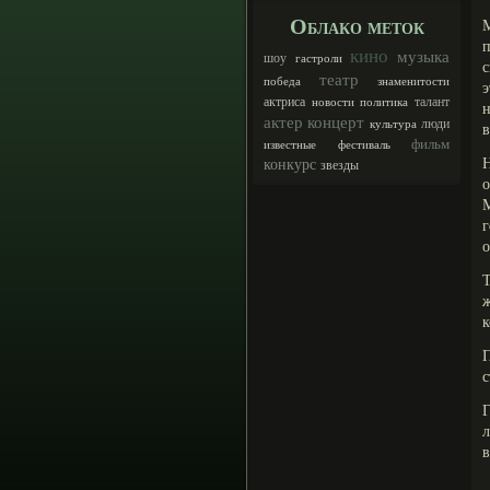
Облако меток
М
п
кино
музыка
шоу
гастроли
с
театр
победа
знаменитости
э
талант
актриса
новости
политика
актер
концерт
люди
культура
в
фильм
известные
фестиваль
Н
конкурс
звезды
о
г
о
Т
к
с
л
в