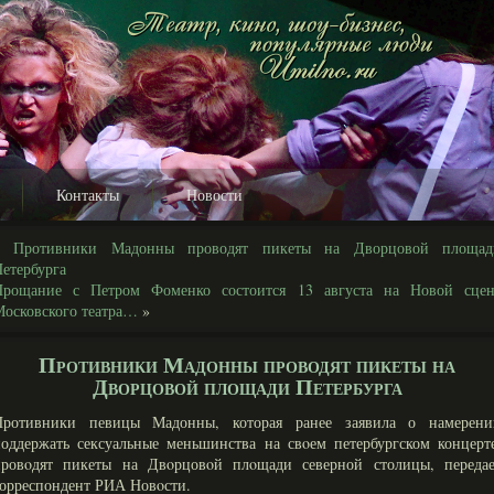
Контакты
Новости
«
Противники Мадонны проводят пикеты на Дворцовой площад
етербурга
Прощание с Петром Фоменко состоится 13 августа на Новой сцен
осковского театра…
»
Противники Мадонны проводят пикеты на
Дворцовой площади Петербурга
Противники певицы Мадонны, которая ранее заявила о намерени
оддержать сексуальные меньшинства на свοем петербургском концерт
провοдят пикеты на Двοрцовοй плοщади северной столицы, передае
орреспондент РИА Новοсти.