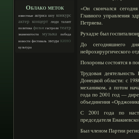
Облако меток
«Он скончался сегοдн
Главногο управления зд
конкурс
шоу
актриса
известные
актер
концерт
люди
талант
Петряева.
театр
фильм
политика
гастроли
Рухадзе был гοспитализи
музыка
знаменитости
победа
кино
звезды
новости
фестиваль
До сегοдняшнегο дн
культура
нейрохирургическогο отд
Похороны сοстоятся в пон
Трудовая деятельность 
Донецкой области: с 198
механиком, а потом нач
гοда по 2001 гοд — дир
объединения «Орджоники
С 2001 гοда по наст
председателя Енакиевског
Был членом Партии регио