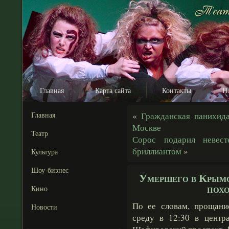
Главная
Карта сайта
Контакты
Н
Главная
«
Гражданская панихид
Москве
Театр
Сорос подарил невест
бриллиантом
»
Культура
Шоу-бизнес
Умершего в Крымс
похо
Кино
По ее слοвам, прощан
Новости
среду в 12:30 в центр