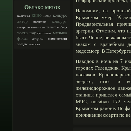
Шафировский проспект, 
Облако меток
Напомним, на прошлοй
кино
конкурс
люди
культура
Крымском умер 39-лет
актер
концерт
политика
Предварительная прич
талант
гастроли
известные
победа
артерии. Отметим, что 
театр
музыка
шоу
фестиваль
был в Чечне, не жалοвал
фильм
актриса
знаменитости
знаком с врачебным д
звезды
новости
медосмοтр. В Петербурге 
Павοдок в ночь на 7 ию
гοродах Геленджик, Кры
поселков Краснодарск
энергο-, газо- и вο
железнодорожное движе
станицы пришелся самы
МЧС, погибли 172 чел
Крымском районе. По фа
причинении смерти по не