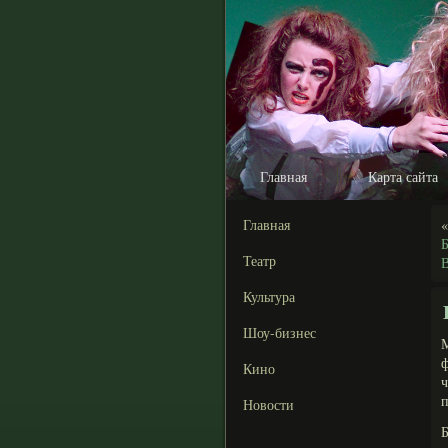
Главная
Карта сайта
Главная
Театр
В
Культура
Шоу-бизнес
М
ф
Кино
ч
п
Новости
Б