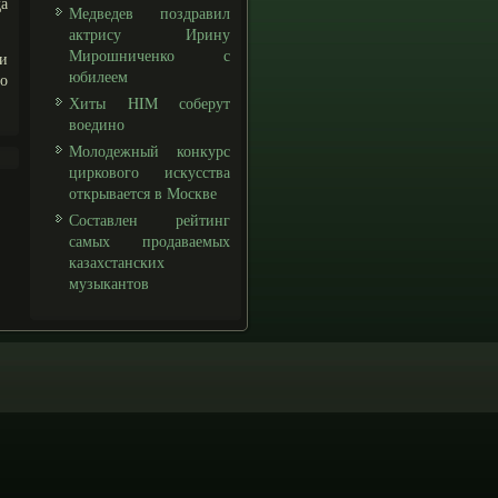
да
Медведев поздравил
актрису Ирину
Мирошниченко с
 и
юбилеем
то
Хиты HIM соберут
воедино
Молодежный конкурс
циркового искусства
открывается в Москве
Составлен рейтинг
самых продаваемых
казахстанских
музыкантов