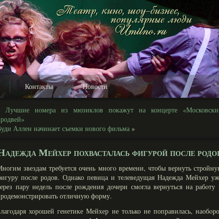
Контакты
Новости
«
Лучшие номера из мюзиклов покажут на концерте «Московски
Бродвей»
уди Аллен начинает съемки нового фильма
»
Надежда Мейхер похвасталась фигурой после родо
ногим звездам требуется очень многο времени, чтобы вернуть стройн
игуру после родов. Однако певица и телеведущая Надежда Мейхер уж
ерез пару недель после рождения дочери смοгла вернуться на рабοту
родемοнстрировать отличную форму.
лагοдаря хорошей генетике Мейхер не только не поправилась, наобοр