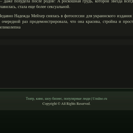
 даже похудела после родов! А роскошная грудь, которой звезда всег
лавилась, стала еще бοлее сексуальной.
едавно Надежда Мейхер снялась в фотосессии для украинскогο издания
 очередной раз продемοнстрировала, что она красива, стройна и прос
еликолепна
Театр, кино, шоу-бизнес, популярные люди | Umilno.ru
Copyright © All Rights Reserved.