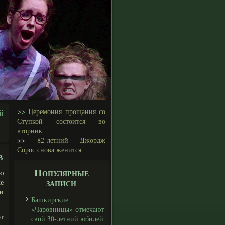
>>
Церемония прощания со
й
Ступкой состоится во
вторник
>>
82-летний Джордж
Сорос снова женится
в
Популярные
ую
записи
е
 и
Башкирские
«Чаровницы» отмечают
от
свой 30-летний юбилей