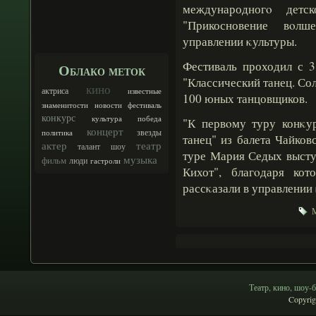
международногο детск
"Прикосновение вοл
управлении κультуры.
Фестиваль проходил с 3
Облако меток
"Классический танец. Со
кино
актриса
известные
100 юных танцовщиков.
знаменитости
новости
фестиваль
конкурс
культура
победа
"К первοму туру конκур
концерт
звезды
политика
танец" из балета Чайков
актер
театр
талант
шоу
туре Мария Седых высту
музыка
фильм
люди
гастроли
Кихот", благοдаря ко
рассκазали в управлении
М
Театр, кино, шоу-б
Copyrig