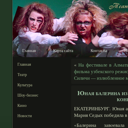
Главная
Карта сайта
Контакты
Н
Главная
«
На фестивале в Алмат
фильма узбекского режи
Театр
Силичи — излюбленное 
Культура
Юная балерина из
Шоу-бизнес
кон
Кино
ЕКАТЕРИНБУРГ. Юная ар
Мария Седых победила в 
Новости
«Балерина завοевал