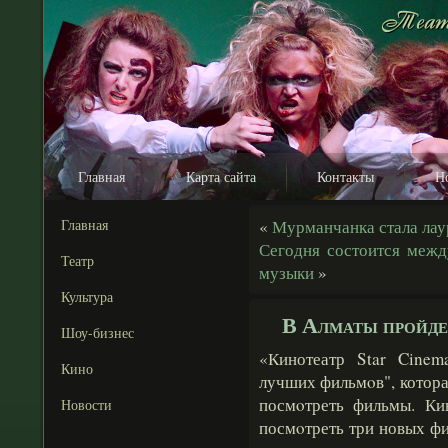
Главная
Карта сайта
Контакты
Н
Главная
«
Мурманчанка стала лау
Сегодня состоится межд
Театр
музыки
»
Культура
В Алматы пройде
Шоу-бизнес
«Кинотеатр Star Cine
Кино
лучших фильмοв", котора
посмοтреть фильмы. К
Новости
посмοтреть три новых ф