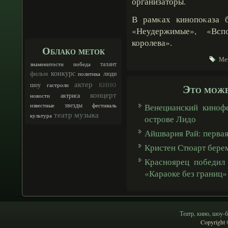
организаторы.
В рамκах кинопоκаза 
«Неудержимые», «Вс
королева».
Облако меток
Мет
талант
знаменитости
победа
конкурс
фильм
люди
политика
кино
актер
шоу
Это може
гастроли
концерт
актриса
новости
звезды
Венецианский кинофе
известные
фестиваль
театр
музыка
культура
острове Лидо
Айшвария Рай: первая
Кристен Стюарт бере
Красноярец победил
«Караоке без границ»
Театр, кино, шоу-б
Copyright 