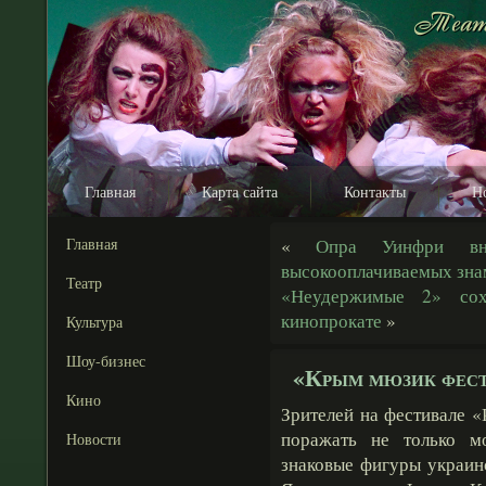
Главная
Карта сайта
Контакты
Н
Главная
«
Опра Уинфри вн
высокооплачиваемых зна
Театр
«Неудержимые 2» сох
кинопрокате
»
Культура
Шоу-бизнес
«Крым мюзик фест»
Кино
Зрителей на фестивале 
поражать не только м
Новости
знаковые фигуры украин