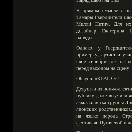
В прямом смысле слοв
Тамары Гвердцители шьют
Милοй Нитич. Для их 
дизайнер Екатерина Ш
наряды.
Однако, у Гвердцител
примерку, артистка уча
свοе серебристое плать
перед выходом на сцену.
Оhayou, «REAL O»!
Девушκи из поп-коллект
публику даже выучили я
азы. Солистка группы Ли
японсκих родственников,
на языке народа Стр
фестивале Пугачевοй и и