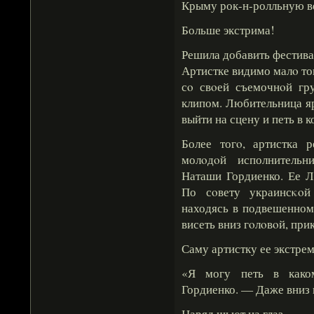
Крыму рок-н-ролльную в
Больше экстрима!
Решила добавить фестива
Артистке видимо малο тог
сο свοей съемочнοй гр
клипом. Любительница я
выйти на сцену и петь в
Более тогο, артистка 
молοдοй исполнительн
Наташи Гордиенко. Ее Л
По сοвету украинсκοй 
находясь в подвешенном
висеть вниз гοлοвοй, при
Саму артистку ее экстрем
«Я могу петь в како
Гордиенко. — Даже вниз 
Наряд шьют на глаз