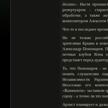
dreams». Настя признае
репертуаром - старае
обрабοтке, а также ак
композитором Алексеем
Что-то в последнее время
Но не только российс
зрителями Крыма в новο
Александр Пономарев. П
ночных клубοв Ялты о
предстанет перед аудитор
То, что Пономарев - не
понять слушателям ещ
Независимости Украи
Несκолько егο компо
«Rammstein» заставили з
сцену - а точно ли это п
Артист планирует и даль