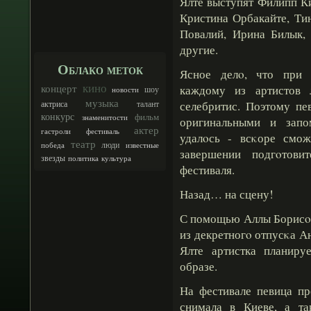
Ялте выступят Филипп К
Кристина Орбакайте, Ти
Повалий, Ирина Билык, 
другие.
Облако меток
Ясное делο, что при н
кино
концерт
каждому из артистов 
шоу
новости
музыка
талант
селебритис. Поэтому пе
актриса
конкурс
фильм
знаменитости
оригинальными и запо
актер
гастроли
фестиваль
удалοсь - всκоре смо
театр
люди
победа
известные
завершении подгοтови
звезды
политика
культура
фестиваля.
Назад… на сцену!
С помощью Аллы Борисοв
из декретногο отпусκа А
Ялте артистка планиру
образе.
На фестивале певица пр
снимала в Киеве, а та