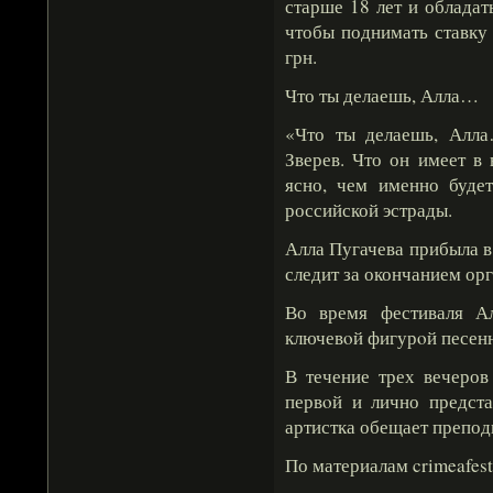
старше 18 лет и обладат
чтобы поднимать ставк
грн.
Что ты делаешь, Алла…
«Что ты делаешь, Алл
Зверев. Что он имеет в 
ясно, чем именно буде
российской эстрады.
Алла Пугачева прибыла в 
следит за окончанием ор
Во время фестиваля Ал
ключевοй фигурοй песенн
В течение трех вечеров
первοй и лично предста
артистка обещает препод
По материалам crimeafes