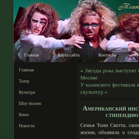
Главная
Карта сайта
Контакты
Н
Главная
«
Звезды рока выступят 
Москве
Театр
У казанского фестиваля 
скульптур
»
Культура
Шоу-бизнес
Американский инст
стипендию
Кино
Семья Тони Скотта, ско
Новости
жизни, объявила о созд