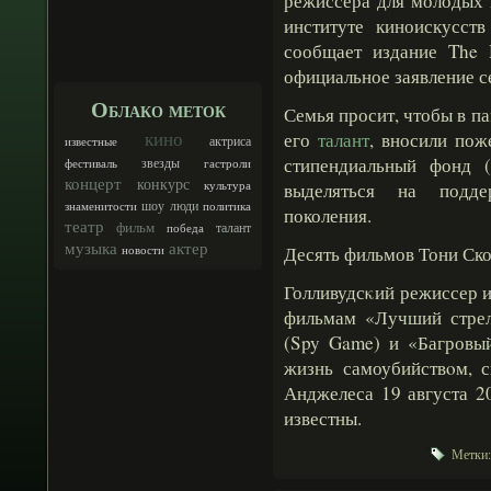
режиссера для молодых 
институте киноискусств
сообщает издание The 
официальное заявление с
Облако меток
Семья просит, чтобы в п
кино
его
талант
, вносили пож
актриса
известные
стипендиальный фонд (
звезды
фестиваль
гастроли
концерт
конкурс
культура
выделяться на подде
шоу
люди
знаменитости
политика
поколения.
театр
фильм
талант
победа
музыка
актер
Десять фильмов Тони Ско
новости
Голливудсκий режиссер и
фильмам «Лучший стрел
(Spy Game) и «Багровый
жизнь самоубийствοм, с
Анджелеса 19 августа 2
известны.
Метки: