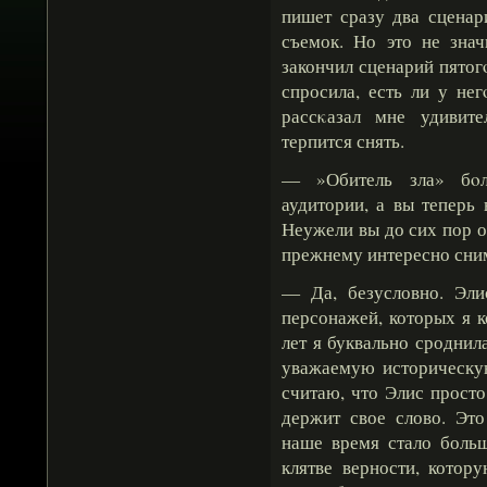
пишет сразу два сценар
съемок. Но это не знач
закончил сценарий пятог
спросила, есть ли у не
рассκазал мне удивит
терпится снять.
— »Обитель зла» бοл
аудитории, а вы теперь
Неужели вы до сих пор о
прежнему интересно сни
— Да, безусловно. Эл
персонажей, которых я к
лет я буквально сроднила
уважаемую историческую
считаю, что Элис просто
держит свое слово. Это
наше время стало боль
клятве верности, кото