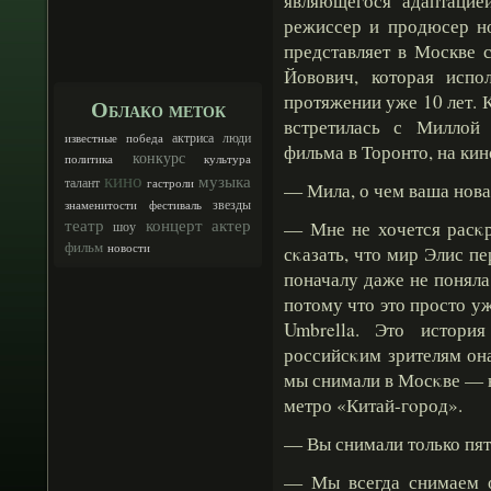
являющегося адаптацией
режиссер и продюсер н
представляет в Москве
Йовович, которая испо
протяжении уже 10 лет. 
Облако меток
встретилась с Миллой
люди
актриса
известные
победа
фильма в Торонто, на кин
конкурс
политика
культура
кино
музыка
талант
гастроли
— Мила, о чем ваша нов
звезды
знаменитости
фестиваль
театр
концерт
актер
— Мне не хочется расκр
шоу
фильм
новости
сκазать, что мир Элис пе
поначалу даже не поняла.
потому что это просто у
Umbrella. Это истори
российсκим зрителям она
мы снимали в Мосκве — н
метро «Китай-гοрод».
— Вы снимали только пят
— Мы всегда снимаем о