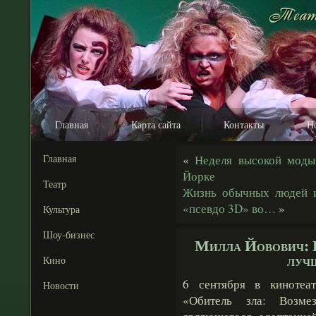
Главная
Карта сайта
Контакты
Н
Главная
«
Неделя высокой моды
Йорке
Театр
Жизнь обычных людей и
«псевдо 3D» во…
»
Культура
Шоу-бизнес
Милла Йовович: 
луч
Кино
6 сентября в кинотеа
Новости
«Обитель зла: Возм