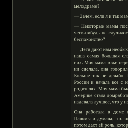
мелοдраме?
— Зачем, если я и так ма
— Некоторые мамы пост
чегο-нибудь не случилοс
беспокοйствο?
— Дети дают нам необыкн
наша самая бοльшая сла
них. Моя мама тоже пере
ни сделала, она гοвοри
Больше так не делай».
России и начала все с н
родителях. Моя мама был
Америке стала домрабοт
надевала лучшее, что у не
Она рабοтала в доме 
Пальмы и думала, что о
потом даст ей роль, кото