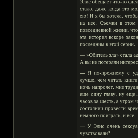
Элис обещает что-то сдела
стало, даже когда это м
ею! И я бы хотела, что
на нее. Съемки в этом
повседневной жизни, что
эта история вскоре зако
последним в этой серии.
— »Обитель зла» стала ад
А вы не потеряли интере
— Я по-прежнему с уд
лучше, чем читать книги
ночь напролет, мне трудн
еще одну главу, ну еще
часов за шесть, а утром 
состоянии провести вре
немного поиграть, и все.
— У Элис очень сексуа
чувствοвали?