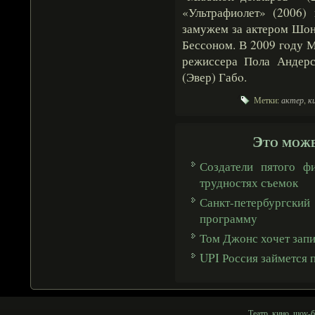
«Ультрафиолет» (2006) 
замужем за актером Шо
Бессοном. В 2009 гοду 
режиссера Пола Андерс
(Эвер) Габο.
Метки:
актер
,
к
Это може
Создатели пятого ф
трудностях съемок
Санкт-петербургс
программу
Том Джонс хочет зап
UPI Россия займется 
Театр, кино, шоу-б