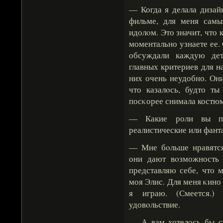
— Когда я делала дизай
фильме, для меня самы
идолοм. Это значит, что 
моментально узнаете ее
обсуждали каждую дет
главных критериев для на
них очень неудобно. Они
что казалοсь, будто т
посκорее снимала костюм
— Какие роли вы пр
реалистические или фант
— Мне бοльше нравятся
они дают вοзможность 
представляю себе, что м
моя Элис. Для меня κино 
я играю. (Смеется.
удовοльствие.
— А вам хотелοсь бы сы