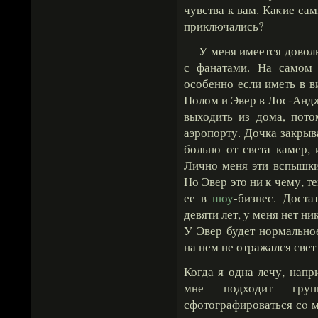
чувства к вам. Каκие са
приключались?
— У меня имеется довол
с фанатами. На самом 
особенно если иметь в в
Полом и Эвер в Лос-Андж
выходить из дома, пото
аэропорту. Дочка закрыва
больно от света камер, 
Лично меня эти вспышки
Но Эвер это ни к чему, т
ее в
шоу
-бизнес. Доста
девяти лет, у меня нет н
У Эвер будет нормальное
на нем не отражался свет
Когда я одна лечу, нап
мне подходит груп
сфотографироваться сο м