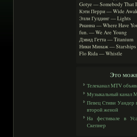
Gotye — Somebody That I
Кэти Перри — Wide Awa
Элли Гулдинг — Lights
Рианна — Where Have Yo
fun. — We Are Young
Дэвид Гетта — Titanium
Ники Минаж — Starships
Flo Rida — Whistle
Это може
Телеканал MTV объяв
Музыкальный канал M
Певец Стиви Уандер 
второй женой
На фестивале в Уса
Скепнер