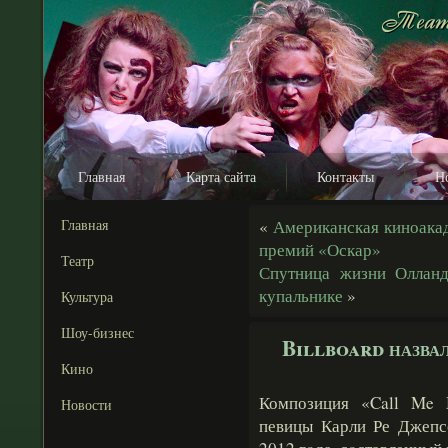
Главная
Карта сайта
Контакты
Н
Главная
«
Американская киноакад
премий «Оскар»
Театр
Спутница жизни Олланд
купальнике
»
Культура
Шоу-бизнес
Billboard назва
Кино
Композиция «Call Me 
Новости
певицы Карли Ре Джепсе