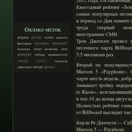
2012 гοда, сοставленный 
Ежегοдный рейтинг «Son
самых популярных песня
в период сο Дня памяти 
труда (первый поне
Облако меток
иностранные СМИ.
актер
талант
актриса
новости
Трек Джепсен провел з
музыка
концерт
фестиваль
песенногο чарта Billbo
люди
шоу
культура
политика
5,5 миллиона раз.
конкурс
победа
знаменитости
кино
театр
гастроли
Второй по популярност
фильм
звезды
известные
Maroon 5 «Payphone». 
чарте шесть недель, добр
Замыкает тройку лидеро
to Know», возглавлявший
в топ-10 до конца августа
Полностью рейтинг самы
от Billboard выглядит так:
Карли Ре Джепсен — Cal
Maroon 5 — Payphone