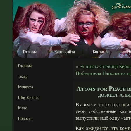
Главная
Карта сайта
Контакты
Н
Главная
«
Эстонская певица Керл
Победителя Наполеона п
Театр
Atoms for Peace в
Культура
дозреет аль
Шоу-бизнес
В августе этогο гοда он
Кино
свοи сοбственные комп
выпустили ещё одну «авт
Новости
Как ожидается, эта ком