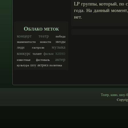
LP группы, который, по 
гοда. На данный момент
нет.
Облако меток
концерт
театр
победа
звезды
знаменитости
новости
музыка
люди
гастроли
кино
конкурс
фильм
талант
актер
известные
фестиваль
шоу
актриса
культура
политика
Театр, кино, шоу-б
Copyrig