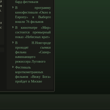
а
бард-фестиваля
я
В программу
н.
кинофестиваля «Окно в
Европу» в Выборге
вошли 76 фильмов
л
 с
В кинотеатре «Мир»
состоится премьерный
показ «Небесных врат»
В Н.Новгороде
проходят съемки
фильма «Сквер»
начинающего
режиссера Лугового
Фестиваль
короткометражных
фильмов «Вижу Бога»
пройдет в Москве