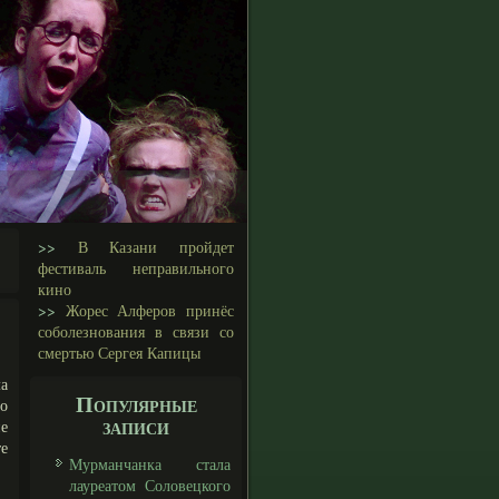
>>
В Казани пройдет
фестиваль неправильного
кино
>>
Жорес Алферов принёс
соболезнования в связи со
смертью Сергея Капицы
а
Популярные
о
записи
е
е
Мурманчанка стала
лауреатом Соловецкого