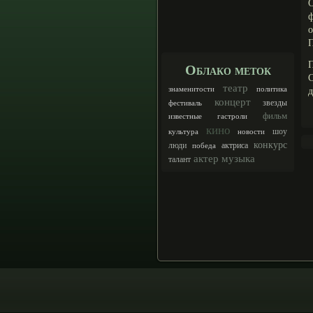
о
П
Облако меток
С
театр
знаменитости
политика
д
концерт
звезды
фестиваль
фильм
известные
гастроли
кино
шоу
культура
новости
конкурс
люди
актриса
победа
актер
музыка
талант