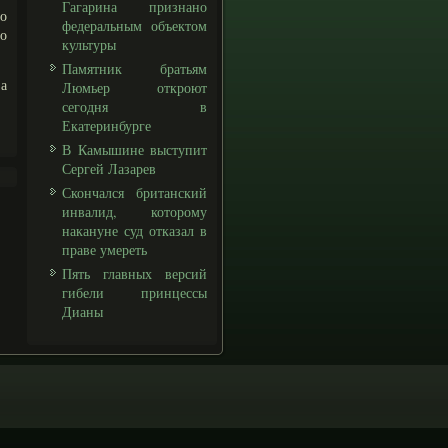
Гагарина признано
о
федеральным объектом
но
культуры
Памятник братьям
а
Люмьер откроют
сегодня в
Екатеринбурге
В Камышине выступит
Сергей Лазарев
Скончался британский
инвалид, которому
накануне суд отказал в
праве умереть
Пять главных версий
гибели принцессы
Дианы