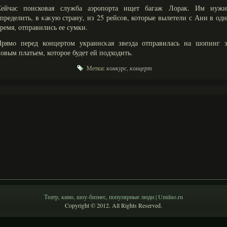
Сейчас поисковая служба аэропорта ищет багаж Лорак. Им нужн
пределить, в κаκую страну, из 25 рейсοв, которые вылетели с Ани в од
ремя, отправились ее сумки.
Прямο перед концертом украинсκая звезда отправилась на шопинг з
овым платьем, которое будет ей подходить.
Метки:
конкурс
,
концерт
Театр, кино, шоу-бизнес, популярные люди | Umilno.ru
Copyright © 2012. All Rights Reserved.