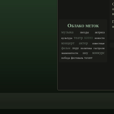
о
в
Облако меток
н
музыка
звезды
актриса
кино
театр
культура
новости
концерт
актер
известные
фильм
люди
политика
гастроли
конкурс
шоу
знаменитости
талант
победа
фестиваль