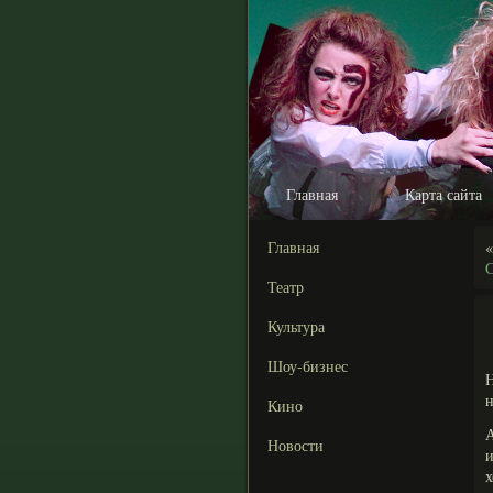
Главная
Карта сайта
Главная
С
Театр
Культура
Шоу-бизнес
Н
н
Кино
А
Новости
и
х