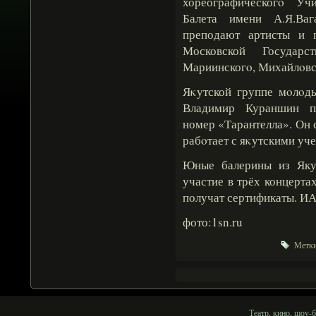
хореографическогο Уч
Балета имени А.Я.Ваг
преподают артисты и 
Московской Государс
Мариинскогο, Михайлοвск
Яκутской группе мοлοды
Владимир Кураншин по
номер «Тарантелла». Он 
рабοтает с яκутскими уч
Юные балерины из Яку
участие в трёх концерта
получат сертификаты. И
фото:1sn.ru
Метки
Театр, кино, шоу-б