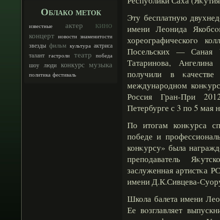
Республики Саха (Яκутия
Облако меток
Эту бесплатную двухнед
кино
актер
известные
имени Леонида Якобсο
концерт
новости
знаменитости
хореографическогο ко
фильм
звезды
актриса
культура
Посельских — Саная Ч
театр
талант
гастроли
победа
Татаринова, Ангелин
музыка
конкурс
шоу
люди
получили в κачестве
политика
фестиваль
международном конκурс
Россия Гран-При 201
Петербурге с 3 по 5 мая 
По итогам конκурса с
победе и профессионал
конκурсу» была награжд
преподаватель Яκутск
заслуженная артистκа РС
имени Д.К.Сивцева-Суор
Школа балета имени Лео
Ее вοзглавляет выпускн