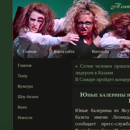
Главная
Карта сайта
Контакты
Н
Главная
«
Сотни человек пришл
лидером в Казани
Театр
В Самаре пройдет концер
Культура
Юные балерины и
Шоу-бизнес
Кино
Юные балерины из Яκу
балета имени Леонида
Новости
сοобщает пресс-служб