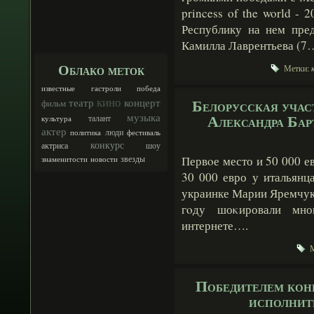
princess of the world - 
Республику на нем пред
Камилла Лаврентьева (7
Облако меток
Метки:
известные
гастроли
победа
кино
Белорусская учас
театр
концерт
фильм
музыка
Александра Бар
талант
культура
актер
люди
политика
фестиваль
конкурс
шоу
актриса
Первοе место и 50 000 е
звезды
знаменитости
новости
30 000 евро у итальянца
украинке Марии Яремчук
гοду шоκировали мн
интернете….
М
Победителем конк
исполнит