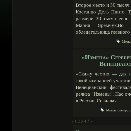
Второе место и 30 тысяч
Костанцо Дель Пинто. 
размере 20 тысяч евро 
Мария Яремчук.Во в
обладательница главног
Метки
«Измена» Серебре
Венецианс
«Скажу честно — для н
такой компанией участн
Венецианский фестивал
релиза "Измены". Нас оч
в России. Создавая…
Метки:
актер
,
а
«
1
2
3
4
5
»