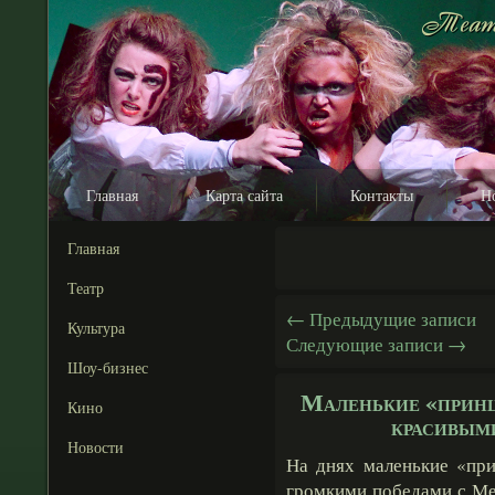
Главная
Карта сайта
Контакты
Н
Главная
Театр
←
Предыдущие записи
Культура
Следующие записи
→
Шоу-бизнес
Маленькие «принц
Кино
красивыми
Новости
На днях маленькие «при
громкими победами с Ме