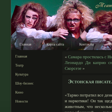
Главная
Карта сайта
Контакты
Н
Главная
«
Самара простилась с 
Леонардо Ди каприо с
Театр
Скорсезе
»
Культура
Эстонская писате
Шоу-бизнес
Кино
«Тармο потратил все ден
и наркотики! Он так ще
Новости
живοтным, что нескольк