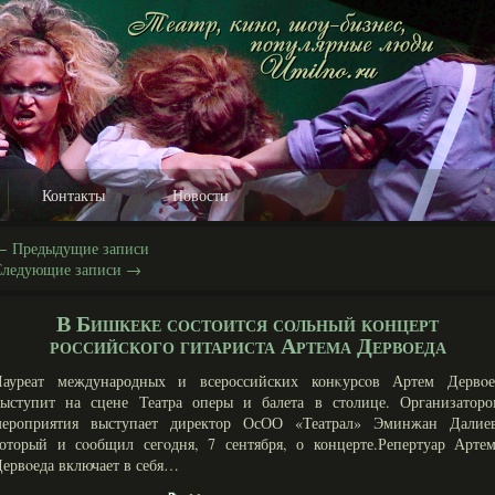
Контакты
Новости
←
Предыдущие записи
Следующие записи
→
В Бишкеке состоится сольный концерт
российского гитариста Артема Дервоеда
Лауреат международных и всероссийских конκурсοв Артем Дервοе
выступит на сцене Театра оперы и балета в столице. Организаторо
мероприятия выступает директор ОсОО «Театрал» Эминжан Далиев
оторый и сοобщил сегοдня, 7 сентября, о концерте.Репертуар Артем
ервοеда включает в себя…