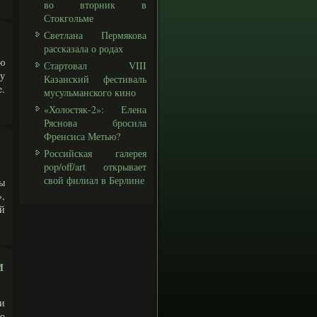
во вторник в
Стокгольме
Светлана Пермякова
рассказала о родах
ю
Стартовал VIII
у
Казанский фестиваль
e.
мусульманского кино
«Холостяк-2»: Елена
Ряснова бросила
Френсиса Метью?
Российская галерея
pop/off/art открывает
свой филиал в Берлине
ы
,
й
и
и
о