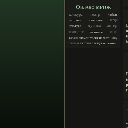
Облако меток
театр
конкурс
победа
люди
гастроли
известные
музыка
актер
культура
кино
концерт
фестиваль
в
талант
шоу
знаменитости
новости
Б
фильм
актриса
звезды
политика
г