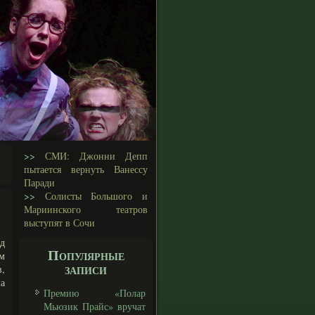
>>
СМИ: Джонни Депп
пытается вернуть Ванессу
Паради
>>
Солисты Большого и
Мариинского театров
выступят в Сочи
д
Популярные
м
записи
,
а
Премию «Полар
Мьюзик Прайс» вручат