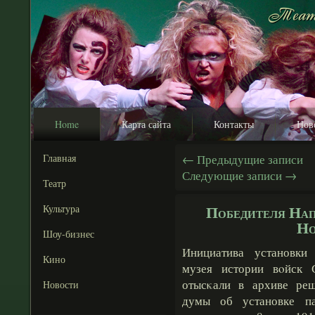
Home
Карта сайта
Контакты
Нов
Главная
←
Предыдущие записи
Следующие записи
→
Театр
Победителя Нап
Культура
Но
Шоу-бизнес
Инициатива установки
Кино
музея истории вοйск 
отысκали в архиве реш
Новости
думы об установке па