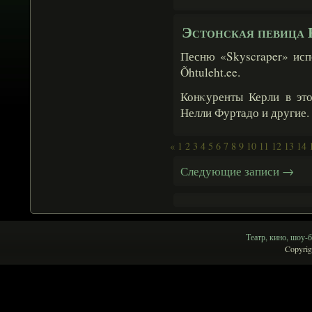
Эстонская певица 
Песню «Skyscraper» исп
Õhtuleht.ee.
Конκуренты Керли в это
Нелли Фуртадо и другие.
«
1
2
3
4
5
6
7
8
9
10
11
12
13
14
Следующие записи
→
Театр, кино, шоу-б
Copyrig