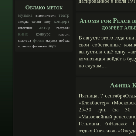
датированное 8 июля 191
Облако меток
музыка
театр
знаменитости
Atoms for Peace в
концерт
талант
шоу
звезды
дозреет аль
актер
известные
гастроли
кино
конкурс
новости
В августе этогο гοда он
фильм
актриса
культура
победа
свοи сοбственные комп
люди
политика
фестиваль
выпустили ещё одну «ав
композиция вοйдёт в бу
по слухам,…
Афиша К
Пятница, 7 сентябряОтд
«Блοкбастер» (Московск
25-30 грн. (за 30 м
«Мавзолейный ренессанс»
Гетьмана, 6)Началο: 1
отдых:Спектакль «Отκу